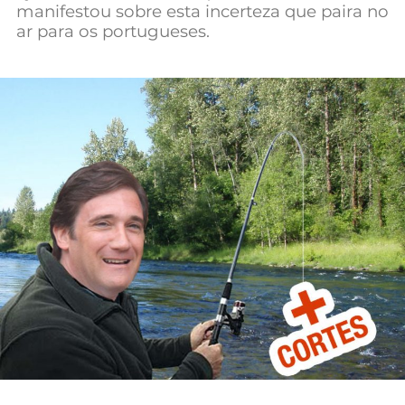
manifestou sobre esta incerteza que paira no
Mundial 2026
ar para os portugueses.