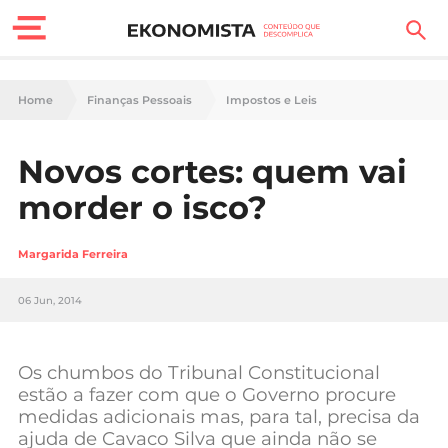
Finanças Pessoais
Home
Finanças Pessoais
Impostos e Leis
Motores
Novos cortes: quem vai
Carreira
morder o isco?
Casa
Margarida Ferreira
Lifestyle
06 Jun, 2014
Sociedade
Tecnologia
Os chumbos do Tribunal Constitucional
estão a fazer com que o Governo procure
medidas adicionais mas, para tal, precisa da
Negócios
ajuda de Cavaco Silva que ainda não se