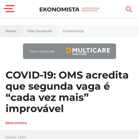
Finanças Pessoais
Home
Vida Saudável
Coronavírus
Motores
Com o apoio de:
Carreira
Casa
COVID-19: OMS acredita
que segunda vaga é
Lifestyle
“cada vez mais”
Sociedade
improvável
Tecnologia
Ekonomista
Negócios
25 Mai, 2020