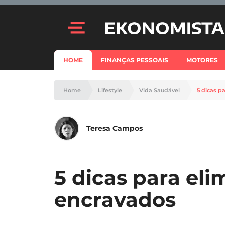
HOME
FINANÇAS PESSOAIS
MOTORES
Home
Lifestyle
Vida Saudável
5 dicas p
Teresa Campos
5 dicas para eli
encravados