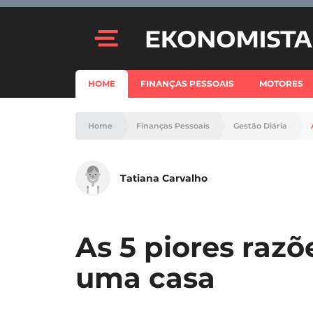
HOME
FINANÇAS PESSOAIS
MOTORES
Home
Finanças Pessoais
Gestão Diária
Tatiana Carvalho
As 5 piores raz
uma casa