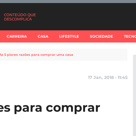
CARREIRA
CASA
LIFESTYLE
SOCIEDADE
TECN
As 5 piores razões para comprar uma casa
17 Jan, 2018 - 11:45
ões para comprar