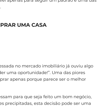
móvel apenas para seguir um padrão é uma das
.
MPRAR UMA CASA
sada no mercado imobiliário já ouviu algo
der uma oportunidade!”. Uma das piores
rar apenas porque parece ser o melhor
eressam para que seja feito um bom negócio,
sões precipitadas, esta decisão pode ser uma