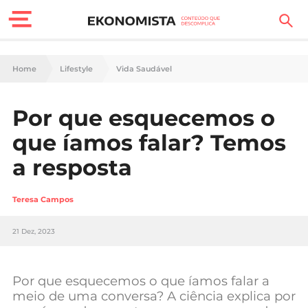
Finanças Pessoais
Home
Lifestyle
Vida Saudável
Motores
Por que esquecemos o
Carreira
que íamos falar? Temos
Casa
a resposta
Lifestyle
Teresa Campos
Sociedade
21 Dez, 2023
Tecnologia
Por que esquecemos o que íamos falar a
Negócios
meio de uma conversa? A ciência explica por