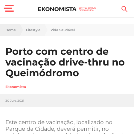
Finanças Pessoais
Home
Lifestyle
Vida Saudável
Motores
Porto com centro de
Carreira
vacinação drive-thru no
Casa
Queimódromo
Lifestyle
Ekonomista
Sociedade
30 Jun, 2021
Tecnologia
Este centro de vacinação, localizado no
Negócios
Parque da Cidade, deverá permitir, no