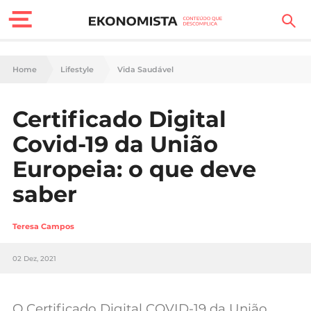
Finanças Pessoais
Home
Lifestyle
Vida Saudável
Motores
Certificado Digital
Carreira
Covid-19 da União
Casa
Europeia: o que deve
saber
Lifestyle
Sociedade
Teresa Campos
Tecnologia
02 Dez, 2021
Negócios
O Certificado Digital COVID-19 da União