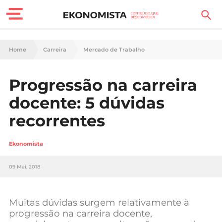
Finanças Pessoais
Home
Carreira
Mercado de Trabalho
Motores
Progressão na carreira
Carreira
docente: 5 dúvidas
Casa
recorrentes
Lifestyle
Ekonomista
Sociedade
09 Mai, 2018
Tecnologia
Muitas dúvidas surgem relativamente à
Negócios
progressão na carreira docente,