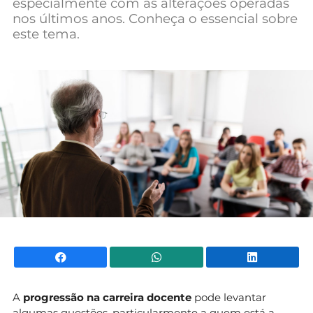
especialmente com as alterações operadas
Mundial 2026
nos últimos anos. Conheça o essencial sobre
este tema.
Facebook
WhatsApp
Li
A
progressão na carreira docente
pode levantar
algumas questões, particularmente a quem está a