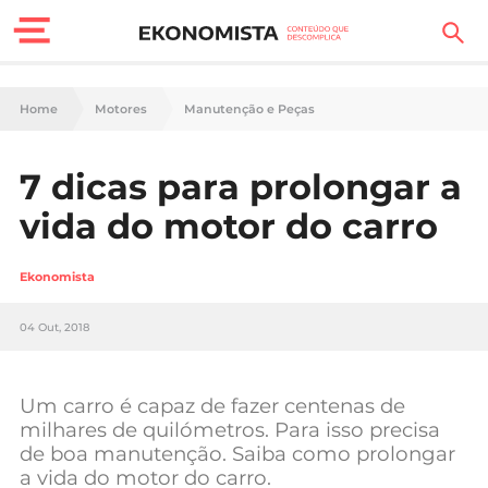
Finanças Pessoais
Home
Motores
Manutenção e Peças
Motores
7 dicas para prolongar a
Carreira
vida do motor do carro
Casa
Ekonomista
Lifestyle
04 Out, 2018
Sociedade
Tecnologia
Um carro é capaz de fazer centenas de
milhares de quilómetros. Para isso precisa
de boa manutenção. Saiba como prolongar
Negócios
a vida do motor do carro.