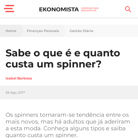
Finanças Pessoais
Home
Finanças Pessoais
Gestão Diária
Motores
Sabe o que é e quanto
Carreira
custa um spinner?
Casa
Isabel Barbosa
Lifestyle
28 Ago, 2017
Sociedade
Tecnologia
Os spinners tornaram-se tendência entre os
mais novos, mas há adultos que já aderiram
a esta moda. Conheça alguns tipos e saiba
Negócios
quanto custa um spinner.