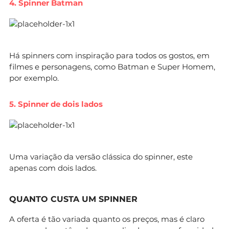
4. Spinner Batman
Há spinners com inspiração para todos os gostos, em
filmes e personagens, como Batman e Super Homem,
por exemplo.
5. Spinner de dois lados
Uma variação da versão clássica do spinner, este
apenas com dois lados.
QUANTO CUSTA UM SPINNER
A oferta é tão variada quanto os preços, mas é claro