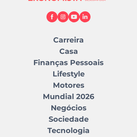
Carreira
Casa
Finanças Pessoais
Lifestyle
Motores
Mundial 2026
Negócios
Sociedade
Tecnologia