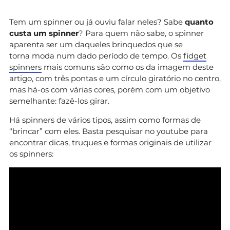
Tem um spinner ou já ouviu falar neles? Sabe
quanto
custa um spinner
? Para quem não sabe, o spinner
aparenta ser um daqueles brinquedos que se
torna moda num dado período de tempo. Os
fidget
spinners
mais comuns são como os da imagem deste
artigo, com três pontas e um círculo giratório no centro,
mas há-os com várias cores, porém com um objetivo
semelhante: fazê-los girar.
Há spinners de vários tipos, assim como formas de
“brincar” com eles. Basta pesquisar no youtube para
encontrar dicas, truques e formas originais de utilizar
os spinners: