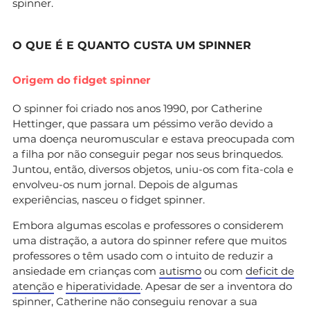
spinner.
O QUE É E QUANTO CUSTA UM SPINNER
Origem do fidget spinner
O spinner foi criado nos anos 1990, por Catherine
Hettinger, que passara um péssimo verão devido a
uma doença neuromuscular e estava preocupada com
a filha por não conseguir pegar nos seus brinquedos.
Juntou, então, diversos objetos, uniu-os com fita-cola e
envolveu-os num jornal. Depois de algumas
experiências, nasceu o fidget spinner.
Embora algumas escolas e professores o considerem
uma distração, a autora do spinner refere que muitos
professores o têm usado com o intuito de reduzir a
ansiedade em crianças com
autismo
ou com
deficit de
atenção
e
hiperatividade
. Apesar de ser a inventora do
spinner, Catherine não conseguiu renovar a sua