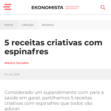
Finanças Pessoais
Home
Lifestyle
Receitas
Motores
5 receitas criativas com
Carreira
espinafres
Casa
Mónica Carvalho
Lifestyle
04 Jul, 2018
Sociedade
Tecnologia
Considerado um superalimento com para a
saúde em geral, partilhamos 5 receitas
criativas com espinafres que todos vão
Negócios
adorar.