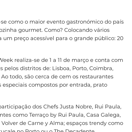
e como o maior evento gastronómico do país
cozinha gourmet. Como? Colocando vários
a um preço acessível para o grande público: 20
Week realiza-se de 1 a 11 de março e conta com
s pelos distritos de: Lisboa, Porto, Coimbra,
l. Ao todo, são cerca de cem os restaurantes
s especiais compostos por entrada, prato
participação dos Chefs Justa Nobre, Rui Paula,
antes como Terraço by Rui Paula, Casa Galega,
e Volver de Carne y Alma; espaços trendy como
ortucale no Porto ou o The Decadente