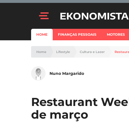
HOME
FINANÇAS PESSOAIS
MOTORES
Home
Lifestyle
Cultura e Lazer
Restaura
Nuno Margarido
Restaurant Week
de março