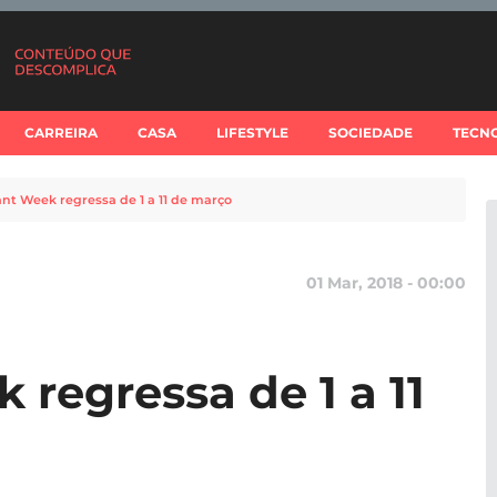
CARREIRA
CASA
LIFESTYLE
SOCIEDADE
TECN
nt Week regressa de 1 a 11 de março
01 Mar, 2018 - 00:00
 regressa de 1 a 11