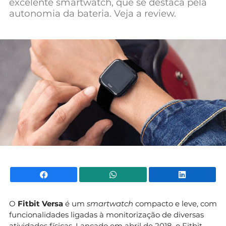
excelente smartwatch, que se destaca pela
Mundial 2026
autonomia da bateria. Veja a review.
Facebook
WhatsApp
Li
O
Fitbit Versa
é um
smartwatch
compacto e leve, com
funcionalidades ligadas à monitorização de diversas
atividades físicas. Lançado em abril de 2018, o Fitbit