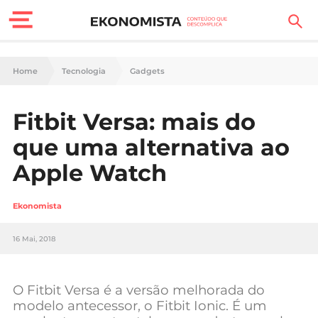
Finanças Pessoais
Home
Tecnologia
Gadgets
Motores
Fitbit Versa: mais do
Carreira
que uma alternativa ao
Casa
Apple Watch
Lifestyle
Ekonomista
Sociedade
16 Mai, 2018
Tecnologia
O Fitbit Versa é a versão melhorada do
Negócios
modelo antecessor, o Fitbit Ionic. É um