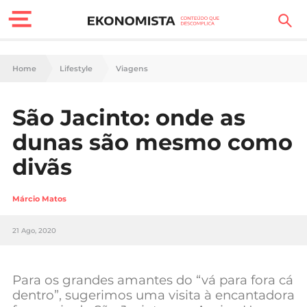
Finanças Pessoais
Home
Lifestyle
Viagens
Motores
São Jacinto: onde as
Carreira
dunas são mesmo como
Casa
divãs
Lifestyle
Márcio Matos
Sociedade
21 Ago, 2020
Tecnologia
Para os grandes amantes do “vá para fora cá
Negócios
dentro”, sugerimos uma visita à encantadora