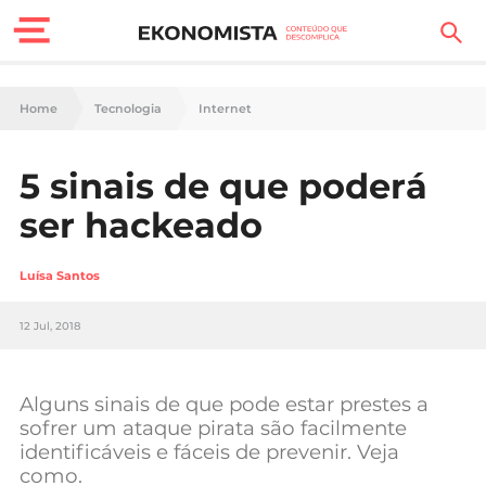
Finanças Pessoais
Home
Tecnologia
Internet
Motores
5 sinais de que poderá
Carreira
ser hackeado
Casa
Luísa Santos
Lifestyle
12 Jul, 2018
Sociedade
Tecnologia
Alguns sinais de que pode estar prestes a
sofrer um ataque pirata são facilmente
identificáveis e fáceis de prevenir. Veja
Negócios
como.