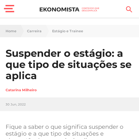
Finanças Pessoais
Home
Carreira
Estágio e Trainee
Motores
Suspender o estágio: a
Carreira
que tipo de situações se
Casa
aplica
Lifestyle
Catarina Milheiro
Sociedade
30 Jun, 2022
Tecnologia
Fique a saber o que significa suspender o
Negócios
estágio e a que tipo de situações e