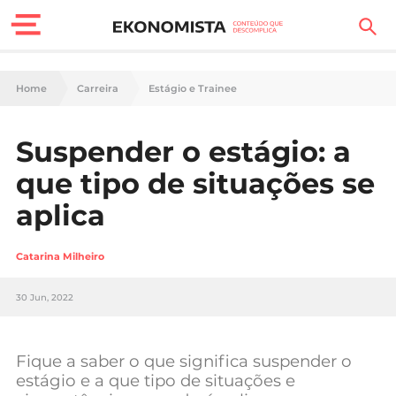
Finanças Pessoais
Home
Carreira
Estágio e Trainee
Motores
Suspender o estágio: a
Carreira
que tipo de situações se
Casa
aplica
Lifestyle
Catarina Milheiro
Sociedade
30 Jun, 2022
Tecnologia
Fique a saber o que significa suspender o
Negócios
estágio e a que tipo de situações e