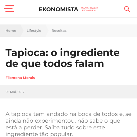
Finanças Pessoais
Home
Lifestyle
Receitas
Motores
Tapioca: o ingrediente
Carreira
de que todos falam
Casa
Filomena Morais
Lifestyle
26 Mai, 2017
Sociedade
Tecnologia
A tapioca tem andado na boca de todos e, se
ainda não experimentou, não sabe o que
está a perder. Saiba tudo sobre este
Negócios
ingrediente tão popular.