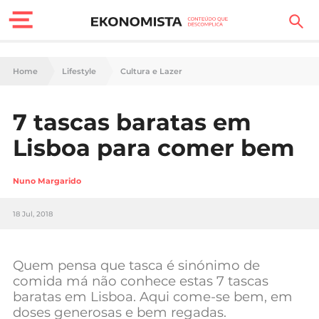
Finanças Pessoais
Home
Lifestyle
Cultura e Lazer
Motores
7 tascas baratas em
Carreira
Lisboa para comer bem
Casa
Nuno Margarido
Lifestyle
18 Jul, 2018
Sociedade
Tecnologia
Quem pensa que tasca é sinónimo de
comida má não conhece estas 7 tascas
baratas em Lisboa. Aqui come-se bem, em
Negócios
doses generosas e bem regadas.