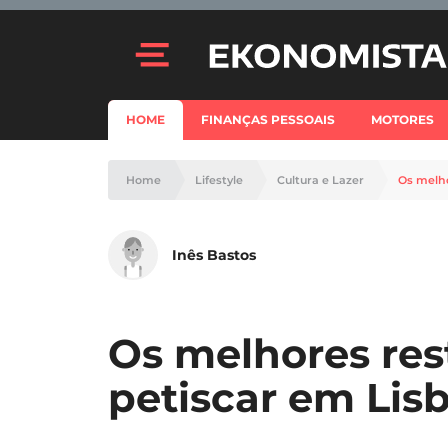
HOME
FINANÇAS PESSOAIS
MOTORES
Home
Lifestyle
Cultura e Lazer
Os melho
Inês Bastos
Os melhores res
petiscar em Lis