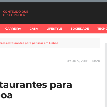
CARREIRA
CASA
LIFESTYLE
SOCIEDADE
TECN
res restaurantes para petiscar em Lisboa
07 Jun, 2016 - 10:20
taurantes para
boa