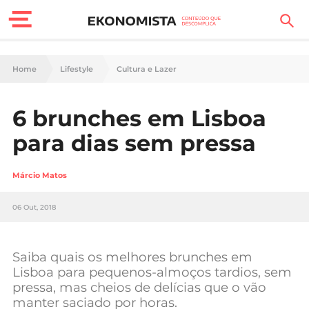
Finanças Pessoais
Home
Lifestyle
Cultura e Lazer
Motores
6 brunches em Lisboa
Carreira
para dias sem pressa
Casa
Márcio Matos
Lifestyle
06 Out, 2018
Sociedade
Tecnologia
Saiba quais os melhores brunches em
Lisboa para pequenos-almoços tardios, sem
pressa, mas cheios de delícias que o vão
Negócios
manter saciado por horas.