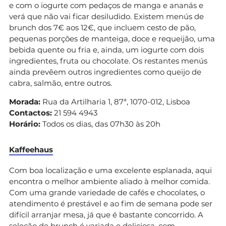
e com o iogurte com pedaços de manga e ananás e
verá que não vai ficar desiludido. Existem menús de
brunch dos 7€ aos 12€, que incluem cesto de pão,
pequenas porções de manteiga, doce e requeijão, uma
bebida quente ou fria e, ainda, um iogurte com dois
ingredientes, fruta ou chocolate. Os restantes menús
ainda prevêem outros ingredientes como queijo de
cabra, salmão, entre outros.
Morada:
Rua da Artilharia 1, 87ª, 1070-012, Lisboa
Contactos:
21 594 4943
Horário:
Todos os dias, das 07h30 às 20h
Kaffeehaus
Com boa localização e uma excelente esplanada, aqui
encontra o melhor ambiente aliado à melhor comida.
Com uma grande variedade de cafés e chocolates, o
atendimento é prestável e ao fim de semana pode ser
difícil arranjar mesa, já que é bastante concorrido. A
seleção de brunch é variada e deliciosa, com