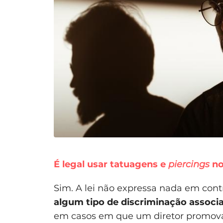
É legal usar tatuagens e
piercings
no
Sim. A lei não expressa nada em cont
algum tipo de discriminação associ
em casos em que um diretor promov