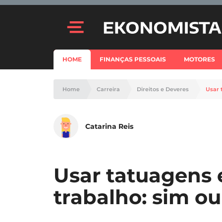
HOME
FINANÇAS PESSOAIS
MOTORES
Home
Carreira
Direitos e Deveres
Usar 
Catarina Reis
Usar tatuagens 
trabalho: sim o