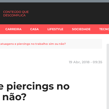
CARREIRA
CASA
LIFESTYLE
SOCIEDADE
TECN
tatuagens e piercings no trabalho: sim ou não?
19 Abr, 2018 - 09:35
e piercings no
u não?