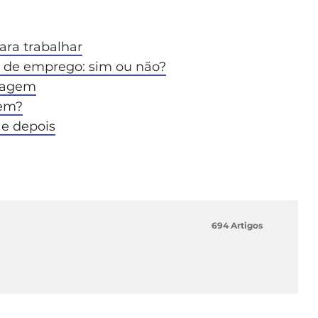
ara trabalhar
a de emprego: sim ou não?
tuagem
gem?
 e depois
694 Artigos