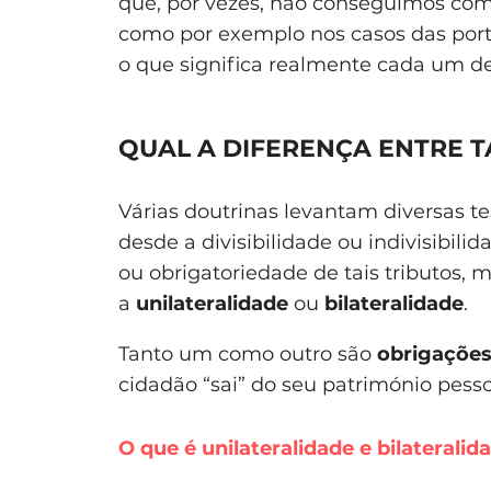
que, por vezes, não conseguimos com
como por exemplo nos casos das port
o que significa realmente cada um de
QUAL A DIFERENÇA ENTRE T
Várias doutrinas levantam diversas t
desde a divisibilidade ou indivisibili
ou obrigatoriedade de tais tributos, 
a
unilateralidade
ou
bilateralidade
.
Tanto um como outro são
obrigações
cidadão “sai” do seu património pess
O que é unilateralidade e bilateralid