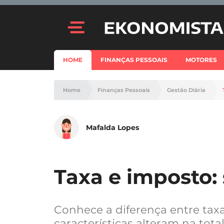
HOME
FINANÇAS PESSOAIS
MOTORES
Home
Finanças Pessoais
Gestão Diária
Mafalda Lopes
Taxa e imposto:
Conhece a diferença entre tax
características alteram na to