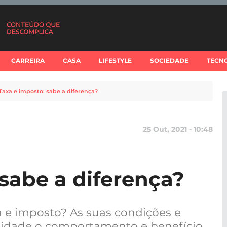
CARREIRA
CASA
LIFESTYLE
SOCIEDADE
TECN
Taxa e imposto: sabe a diferença?
25 Out, 2021 - 10:48
 sabe a diferença?
a e imposto? As suas condições e
talidade o comportamento e benefício