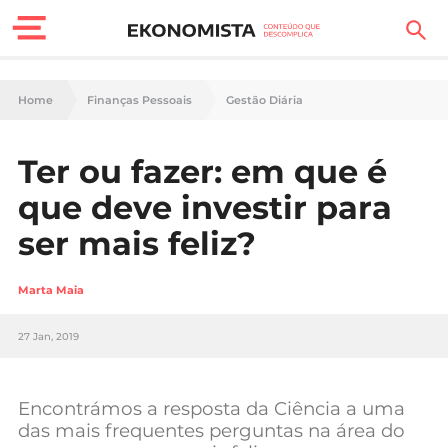
Finanças Pessoais
Home
Finanças Pessoais
Gestão Diária
Motores
Ter ou fazer: em que é
Carreira
que deve investir para
Casa
ser mais feliz?
Lifestyle
Marta Maia
Sociedade
27 Jan, 2019
Tecnologia
Encontrámos a resposta da Ciência a uma
Negócios
das mais frequentes perguntas na área do