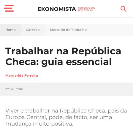
Finanças Pessoais
Home
Carreira
Mercado de Trabalho
Motores
Trabalhar na República
Carreira
Checa: guia essencial
Casa
Margarida Ferreira
Lifestyle
27 Set, 2016
Sociedade
Tecnologia
Viver e trabalhar na República Checa, país da
Europa Central, pode, de facto, ser uma
mudança muito positiva.
Negócios