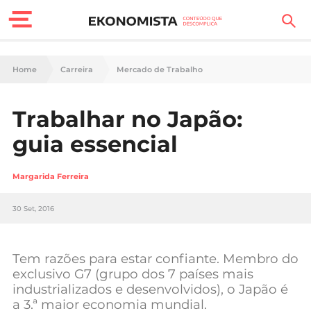
Finanças Pessoais
Home
Carreira
Mercado de Trabalho
Motores
Trabalhar no Japão:
Carreira
guia essencial
Casa
Margarida Ferreira
Lifestyle
30 Set, 2016
Sociedade
Tecnologia
Tem razões para estar confiante. Membro do
exclusivo G7 (grupo dos 7 países mais
industrializados e desenvolvidos), o Japão é
Negócios
a 3.ª maior economia mundial.