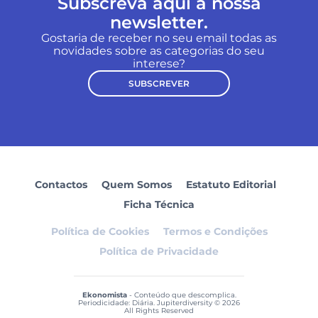
Subscreva aqui a nossa
newsletter.
Gostaria de receber no seu email todas as
novidades sobre as categorias do seu
interese?
SUBSCREVER
Contactos
Quem Somos
Estatuto Editorial
Ficha Técnica
Política de Cookies
Termos e Condições
Política de Privacidade
Ekonomista
- Conteúdo que descomplica.
Periodicidade: Diária. Jupiterdiversity © 2026
All Rights Reserved