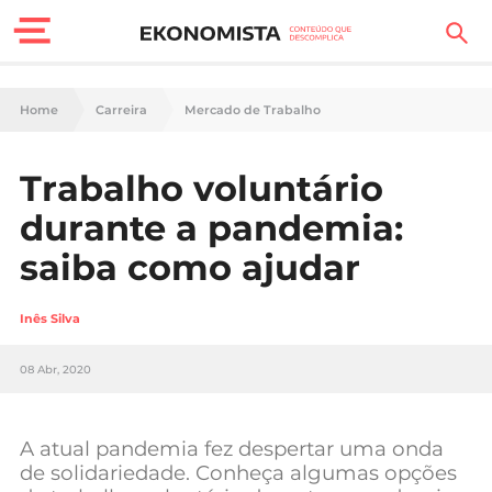
Finanças Pessoais
Home
Carreira
Mercado de Trabalho
Motores
Trabalho voluntário
Carreira
durante a pandemia:
Casa
saiba como ajudar
Lifestyle
Inês Silva
Sociedade
08 Abr, 2020
Tecnologia
A atual pandemia fez despertar uma onda
Negócios
de solidariedade. Conheça algumas opções