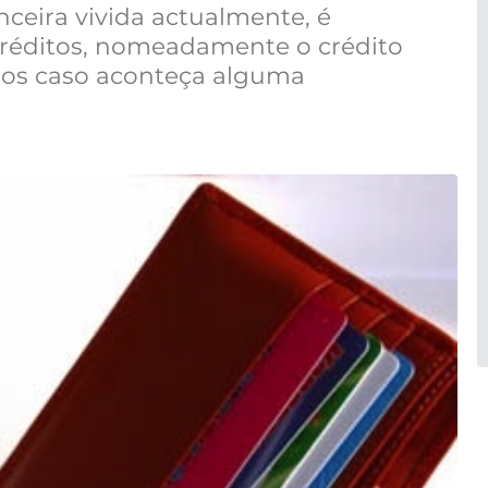
nceira vivida actualmente, é
créditos, nomeadamente o crédito
dos caso aconteça alguma