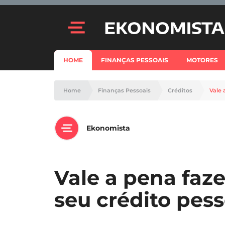
HOME
FINANÇAS PESSOAIS
MOTORES
Home
Finanças Pessoais
Créditos
Vale 
Ekonomista
Vale a pena faz
seu crédito pess