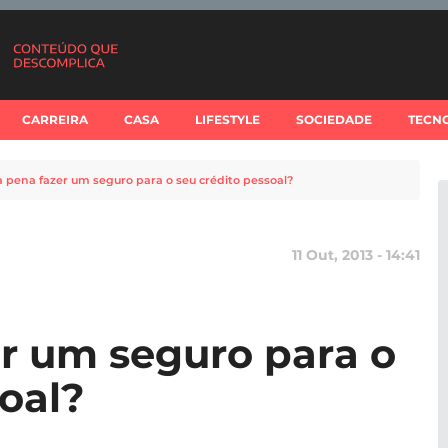
CARREIRA
CASA
LIFESTYLE
SOCIEDADE
TECN
a pena fazer um seguro para o seu crédito pessoal?
11 Out, 2013 - 14:41
er um seguro para o
oal?