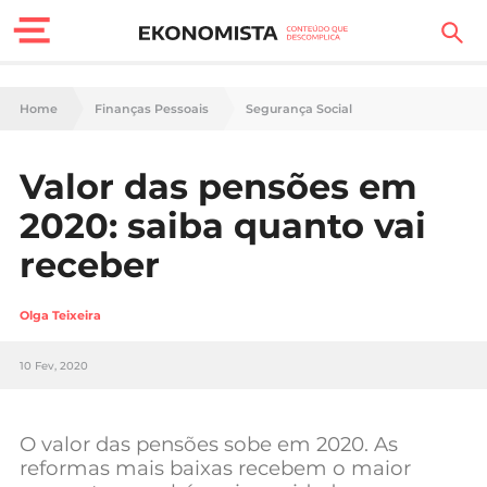
Finanças Pessoais
Home
Finanças Pessoais
Segurança Social
Motores
Valor das pensões em
Carreira
2020: saiba quanto vai
Casa
receber
Lifestyle
Olga Teixeira
Sociedade
10 Fev, 2020
Tecnologia
O valor das pensões sobe em 2020. As
Negócios
reformas mais baixas recebem o maior