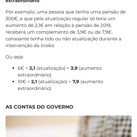
extraordinário
.
Por exemplo, uma pessoa que tenha uma pensão de
300€, e que pela atualização regular só teria um
aumento de 2,1€ em relação à pensão de 2019,
receberá um complemento de 3,9€ ou de 7,9€,
consoante tenha tido ou não atualização durante a
intervenção da
troika
.
Ou seja:
6€ =
2,1
(atualização) +
3,9
(aumento
extraordinário)
10€ =
2,1
(atualização) +
7,9
(aumento
extraordinário)
AS CONTAS DO GOVERNO