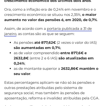
crescimento económico dos últimos dois anos
.
Ora, como a inflação era de 0,24% em novembro e o
crescimento económico se situou nos 2,35%,
o maior
aumento no valor das pensões é, em 2020, de 0,7%
.
Assim, de acordo com a
portaria publicada a 31 de
janeiro
, as contas são as que se seguem:
As pensões
até 877,62€
(2 vezes o valor do IAS)
são aumentadas em 0,7%
;
as de valor compreendido
entre 877,6€ e
2632,8€
(entre 2 e 6 IAS)
são atualizadas em
0,24%
;
as de montante superior a
2632,86€
mantêm o
seu valor
.
Estas percentagens aplicam-se não só às pensões e
outras prestações atribuídas pelo sistema de
segurança social, mas também às pensões de
aposentação, reforma e invalidez atribuídas pela CGA.