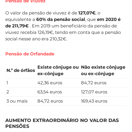
Pensão de Viuvez
O valor da pensão de viuvez é de
127,07€
, o
equivalente a
60% da pensão social
, que
em 2020 é
de 211,79€
. Em 2019 um beneficiário da pensão de
viuvez recebia 126,19€, tendo em conta que a pensão
social nesse ano era 210,32€.
Pensão de Orfandade
Existe cônjuge ou
Não existe cônjuge
N.º de órfãos
ex-cônjuge
ou ex-cônjuge
1
42,36 euros
84,72 euros
2
63,54 euros
127,07 euros
3 ou mais
84,72 euros
169,43 euros
AUMENTO EXTRAORDINÁRIO NO VALOR DAS
PENSÕES