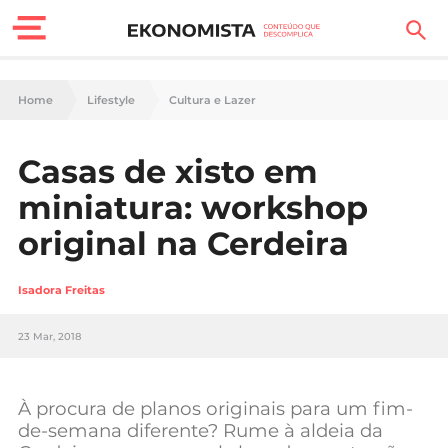
Finanças Pessoais
Home
Lifestyle
Cultura e Lazer
Motores
Casas de xisto em
Carreira
miniatura: workshop
Casa
original na Cerdeira
Lifestyle
Isadora Freitas
Sociedade
23 Mar, 2018
Tecnologia
À procura de planos originais para um fim-
Negócios
de-semana diferente? Rume à aldeia da