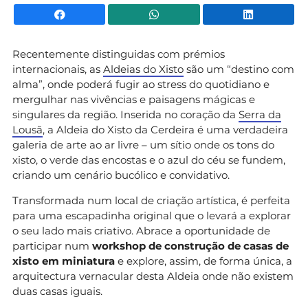
Facebook
WhatsApp
Li
Recentemente distinguidas com prémios
internacionais, as
Aldeias do Xisto
são um “destino com
alma”, onde poderá fugir ao stress do quotidiano e
mergulhar nas vivências e paisagens mágicas e
singulares da região. Inserida no coração da
Serra da
Lousã
, a Aldeia do Xisto da Cerdeira é uma verdadeira
galeria de arte ao ar livre – um sítio onde os tons do
xisto, o verde das encostas e o azul do céu se fundem,
criando um cenário bucólico e convidativo.
Transformada num local de criação artística, é perfeita
para uma escapadinha original que o levará a explorar
o seu lado mais criativo. Abrace a oportunidade de
participar num
workshop de construção de casas de
xisto em miniatura
e explore, assim, de forma única, a
arquitectura vernacular desta Aldeia onde não existem
duas casas iguais.