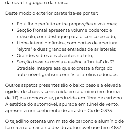
da nova linguagem da marca.
Deste modo o exterior carateriza-se por ter:
Equilíbrio perfeito entre proporções e volumes;
Secção frontal apresenta volume poderoso e
másculo, com destaque para o icónico escudo;
Linha lateral dinâmica, com portas de abertura
“elytra” e duas grandes entradas de ar laterais;
Grandes vidros envolventes no teto;
Secção traseira revela a essência ‘brutal’ do 33
Stradale. Integra asa que expressa a força do
automóvel, grafismo em ‘V’ e farolins redondos.
Outros aspetos presentes são o baixo peso e a elevada
rigidez do chassis, construído em alumínio (em forma
de ‘H’) e a monocoque, produzida em fibra de carbono.
A estética do automóvel, apurada em túnel de vento,
apresenta um coeficiente de arrasto – Cx de 0,375.
O tejadilho ostenta um misto de carbono e alumínio de
forma a reforçar a rigidez do automóvel que tem 4637