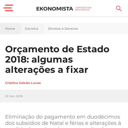
Finanças Pessoais
Home
Carreira
Direitos e Deveres
Motores
Orçamento de Estado
Carreira
2018: algumas
Casa
alterações a fixar
Lifestyle
Cristina Galvão Lucas
Sociedade
25 Jan, 2018
Tecnologia
Eliminação do pagamento em duodécimos
Negócios
dos subsídios de Natal e férias e alterações à