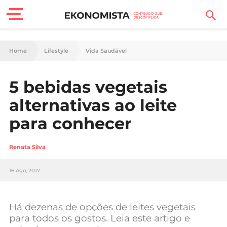
Finanças Pessoais
Home
Lifestyle
Vida Saudável
Motores
5 bebidas vegetais
Carreira
alternativas ao leite
Casa
para conhecer
Lifestyle
Renata Silva
Sociedade
16 Ago, 2017
Tecnologia
Há dezenas de opções de leites vegetais
Negócios
para todos os gostos. Leia este artigo e