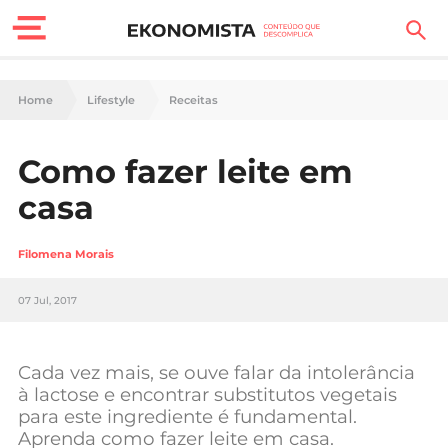
Finanças Pessoais
Home
Lifestyle
Receitas
Motores
Como fazer leite em
Carreira
casa
Casa
Filomena Morais
Lifestyle
07 Jul, 2017
Sociedade
Tecnologia
Cada vez mais, se ouve falar da intolerância
à lactose e encontrar substitutos vegetais
para este ingrediente é fundamental.
Negócios
Aprenda como fazer leite em casa.