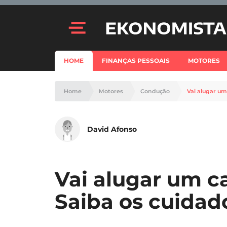
HOME
FINANÇAS PESSOAIS
MOTORES
Home
Motores
Condução
Vai alugar um
David Afonso
Vai alugar um ca
Saiba os cuidado