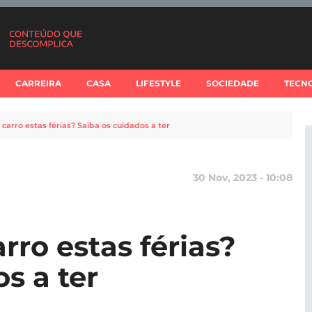
CARREIRA
CASA
LIFESTYLE
SOCIEDADE
TECN
 carro estas férias? Saiba os cuidados a ter
30 Nov, 2023 - 10:08
rro estas férias?
s a ter