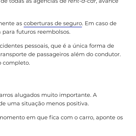
s de todas as agências de
rent-a-car
, avance
amente as
coberturas de seguro
. Em caso de
 para futuros reembolsos.
dentes pessoais, que é a única forma de
 transporte de passageiros além do condutor.
o completo.
carros alugados muito importante. A
de uma situação menos positiva.
 momento em que fica com o carro, aponte os