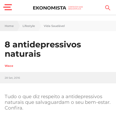
Finanças Pessoais
Home
Lifestyle
Vida Saudável
Motores
8 antidepressivos
Carreira
naturais
Casa
Wace
Lifestyle
28 Set, 2016
Sociedade
Tecnologia
Tudo o que diz respeito a antidepressivos
naturais que salvaguardam o seu bem-estar.
Confira.
Negócios