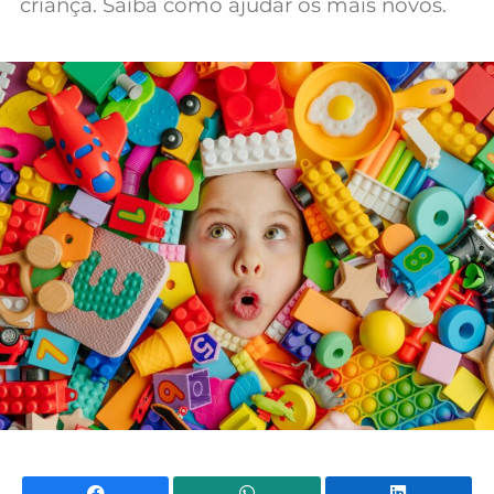
criança. Saiba como ajudar os mais novos.
Mundial 2026
Facebook
WhatsApp
Li