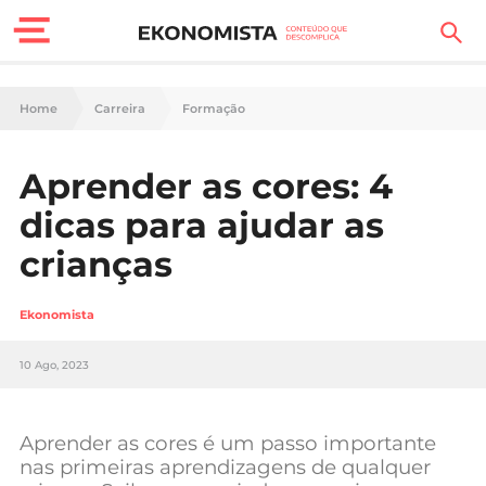
Finanças Pessoais
Home
Carreira
Formação
Motores
Aprender as cores: 4
Carreira
dicas para ajudar as
Casa
crianças
Lifestyle
Ekonomista
Sociedade
10 Ago, 2023
Tecnologia
Aprender as cores é um passo importante
Negócios
nas primeiras aprendizagens de qualquer