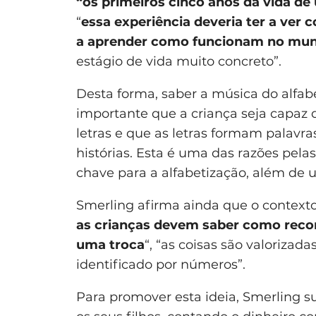
“os primeiros cinco anos da vida de
“
essa experiência deveria ter a ver
a aprender como funcionam no mu
estágio de vida muito concreto”.
Desta forma, saber a música do alfab
importante que a criança seja capaz
letras e que as letras formam palavra
histórias. Esta é uma das razões pela
chave para a alfabetização, além de
Smerling afirma ainda que o context
as crianças devem saber como recon
uma troca
“, “as coisas são valoriza
identificado por números”.
Para promover esta ideia, Smerling 