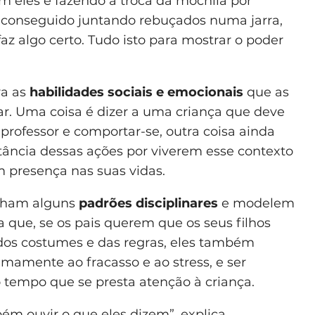
om eles e fazendo a troca da mochila por
conseguido juntando rebuçados numa jarra,
z algo certo. Tudo isto para mostrar o poder
ra as
habilidades sociais e emocionais
que as
ar. Uma coisa é dizer a uma criança que deve
professor e comportar-se, outra coisa ainda
ncia dessas ações por viverem esse contexto
m presença nas suas vidas.
enham alguns
padrões disciplinares
e modelem
ica que, se os pais querem que os seus filhos
 dos costumes e das regras, eles também
lmamente ao fracasso e ao stress, e ser
 tempo que se presta atenção à criança.
ém ouvir o que eles dizem”, explica