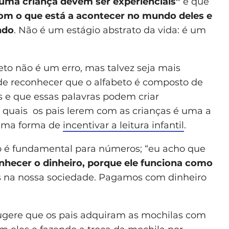
 uma criança devem ser experienciais”
e que
 com o que está a acontecer no mundo deles e
ndo
. Não é um estágio abstrato da vida: é um
eto não é um erro, mas talvez seja mais
 de reconhecer que o alfabeto é composto de
s e que essas palavras podem criar
s quais os pais lerem com as crianças é uma a
 uma forma de
incentivar a leitura infantil
.
o é fundamental para números; “eu acho que
hecer o dinheiro, porque ele funciona como
das na nossa sociedade. Pagamos com dinheiro
sugere que os pais adquiram as mochilas com