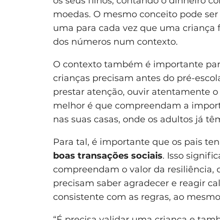
os seus filhos, contando o dinheiro c
moedas. O mesmo conceito pode ser 
uma para cada vez que uma criança fa
dos números num contexto.
O contexto também é importante pa
crianças precisam antes do pré-escol
prestar atenção, ouvir atentamente o 
melhor é que compreendam a importâ
nas suas casas, onde os adultos já tê
Para tal, é importante que os pais t
boas transações sociais
. Isso signif
compreendam o valor da resiliência,
precisam saber agradecer e reagir ca
consistente com as regras, ao mesmo
“É precisa validar uma criança e tamb