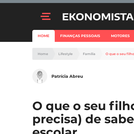
HOME
FINANÇAS PESSOAIS
MOTORES
Home
Lifestyle
Família
O que o seu filh
Patrícia Abreu
O que o seu filh
precisa) de sabe
escolar