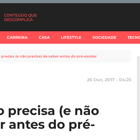
CARREIRA
CASA
LIFESTYLE
SOCIEDADE
TECN
o precisa (e não precisa) de saber antes do pré-escolar
26 Out, 2017 - 04:25
o precisa (e não
r antes do pré-