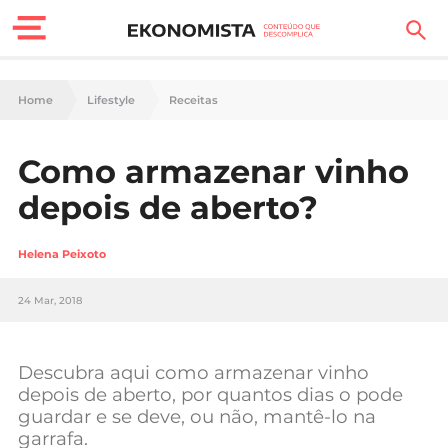
Finanças Pessoais
Home
Lifestyle
Receitas
Motores
Como armazenar vinho
Carreira
depois de aberto?
Casa
Helena Peixoto
Lifestyle
24 Mar, 2018
Sociedade
Tecnologia
Descubra aqui como armazenar vinho
depois de aberto, por quantos dias o pode
guardar e se deve, ou não, mantê-lo na
Negócios
garrafa.