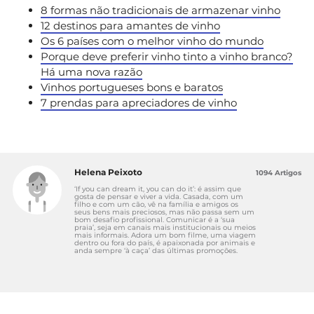
8 formas não tradicionais de armazenar vinho
12 destinos para amantes de vinho
Os 6 países com o melhor vinho do mundo
Porque deve preferir vinho tinto a vinho branco?
Há uma nova razão
Vinhos portugueses bons e baratos
7 prendas para apreciadores de vinho
Helena Peixoto
1094 Artigos
‘If you can dream it, you can do it’: é assim que
gosta de pensar e viver a vida. Casada, com um
filho e com um cão, vê na família e amigos os
seus bens mais preciosos, mas não passa sem um
bom desafio profissional. Comunicar é a ‘sua
praia’, seja em canais mais institucionais ou meios
mais informais. Adora um bom filme, uma viagem
dentro ou fora do país, é apaixonada por animais e
anda sempre ‘à caça’ das últimas promoções.