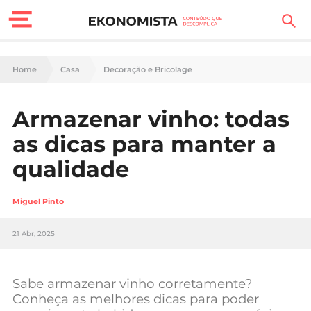
Finanças Pessoais
Home
Casa
Decoração e Bricolage
Motores
Armazenar vinho: todas
Carreira
as dicas para manter a
Casa
qualidade
Lifestyle
Miguel Pinto
Sociedade
21 Abr, 2025
Tecnologia
Sabe armazenar vinho corretamente?
Negócios
Conheça as melhores dicas para poder