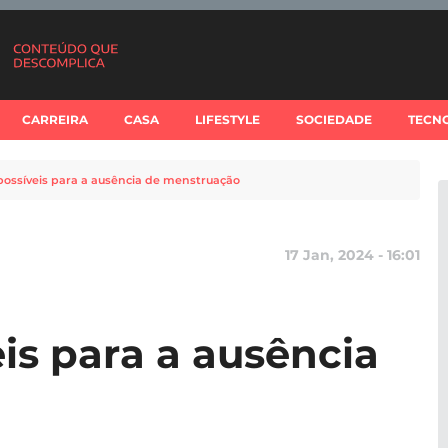
CARREIRA
CASA
LIFESTYLE
SOCIEDADE
TECN
possíveis para a ausência de menstruação
17 Jan, 2024 - 16:01
is para a ausência
o