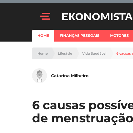
HOME
FINANÇAS PESSOAIS
MOTORES
Home
Lifestyle
Vida Saudável
6 causas 
Catarina Milheiro
6 causas possíve
de menstruaçã