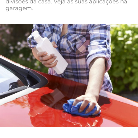
divisões da casa. Veja as suas aplicações na
Mundial 2026
garagem.