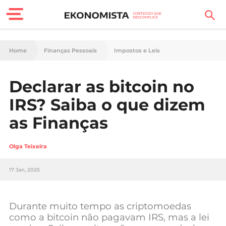
Finanças Pessoais
Home
Finanças Pessoais
Impostos e Leis
Motores
Declarar as bitcoin no
Carreira
IRS? Saiba o que dizem
Casa
as Finanças
Lifestyle
Olga Teixeira
Sociedade
17 Jan, 2025
Tecnologia
Durante muito tempo as criptomoedas
Negócios
como a bitcoin não pagavam IRS, mas a lei