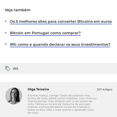
Autoridade Tributária:
Informação
Veja também
vinculativa- Tributação das cripto-moedas
ou moedas virtuais – IRS
Os 5 melhores sites para converter Bitcoins em euros
Autoridade Tributária:
Informação
Bitcoin em Portugal: como comprar?
vinculativa – Operações sobre moeda –
Criptomoeda (“bitcoin”) – CIVA
IRS: como e quando declarar os seus investimentos?
Sociedade de advogados Rogério
Fernandes Ferreira & Associados:
Rendimentos de criptomoedas em IRS
(Ponto de Situação em 2021)
IRS
Olga Teixeira
327 Artigos
Escreve, traduz, corrige. Gosta de palavras mas,
acima de tudo, adora contar histórias. Com mais ou
menos pontos, mas sempre com o seu ponto de
vista. Começou na era da máquina de escrever,
cresceu como profissional na era da internet e
todos os dias volta a estar pronta a aprender tudo
de novo.