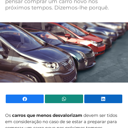
pensar comprar um carro novo nos
Mundial 2026
próximos tempos. Dizemos-lhe porquê.
Facebook
WhatsApp
Li
Os
carros que menos desvalorizam
devem ser tidos
em consideração no caso de se estar a preparar para
comprar um carro novo nos próximos tempos.