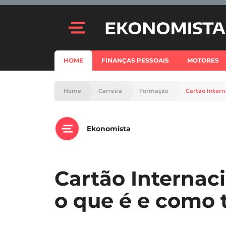
HOME
FINANÇAS PESSOAIS
MOTORES
Home
Carreira
Formação
Cartão Intern
Ekonomista
Cartão Internac
o que é e como 