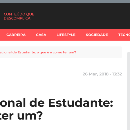
CARREIRA
CASA
LIFESTYLE
SOCIEDADE
TECN
acional de Estudante: o que é e como ter um?
26 Mar, 2018 - 13:32
ional de Estudante:
ter um?