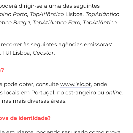
poderá dirigir-se a uma das seguintes
pino Porto, TopAtlântico
Lisboa
, TopAtlântico
tico Braga, TopAtlântico Faro, TopAtlântico
recorrer às seguintes agências emissoras:
, TUI Lisboa,
Geostar
.
s?
e pode obter, consulte
www.isic.pt
, onde
s locais em Portugal, no estrangeiro ou
online
,
nas mais diversas áreas.
ova de identidade?
 de estudante, podendo ser usado como prova