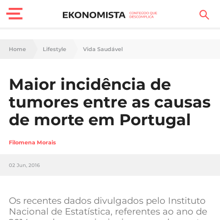
Finanças Pessoais
Home
Lifestyle
Vida Saudável
Motores
Maior incidência de
Carreira
tumores entre as causas
Casa
de morte em Portugal
Lifestyle
Filomena Morais
Sociedade
02 Jun, 2016
Tecnologia
Os recentes dados divulgados pelo Instituto
Negócios
Nacional de Estatística, referentes ao ano de