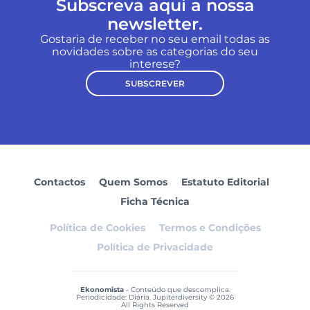
Subscreva aqui a nossa
newsletter.
Gostaria de receber no seu email todas as
novidades sobre as categorias do seu
interese?
SUBSCREVER
Contactos
Quem Somos
Estatuto Editorial
Ficha Técnica
Política de Cookies
Termos e Condições
Política de Privacidade
Ekonomista
- Conteúdo que descomplica.
Periodicidade: Diária. Jupiterdiversity © 2026
All Rights Reserved