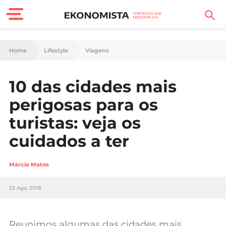
Finanças Pessoais
Home
Lifestyle
Viagens
Motores
10 das cidades mais
Carreira
perigosas para os
Casa
turistas: veja os
cuidados a ter
Lifestyle
Sociedade
Márcio Matos
Tecnologia
23 Ago, 2018
Negócios
Reunimos algumas das cidades mais