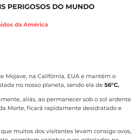
IS PERIGOSOS DO MUNDO
Unidos da América
de Mojave, na Califórnia, EUA e mantém o
stada no nosso planeta, sendo ela de
56°C.
amente, aliás, ao permanecer sob o sol ardente
 da Morte, ficará rapidamente desidratado e
 que muitos dos visitantes levam consigo ovos,
ente, permitem
cozinhar ovos estrelados no