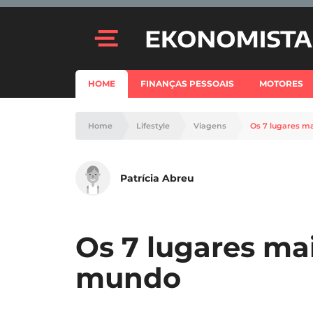
HOME
FINANÇAS PESSOAIS
MOTORES
Home
Lifestyle
Viagens
Os 7 lugares m
Patrícia Abreu
Os 7 lugares ma
mundo