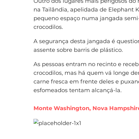
Outro dos lugares mais perigosos d
na Tailândia, apelidada de Elephant 
pequeno espaço numa jangada semi-f
crocodilos.
A segurança desta jangada é question
assente sobre barris de plástico.
As pessoas entram no recinto e rece
crocodilos, mas há quem vá longe de
carne fresca em frente deles e puxan
esfomeados tentam alcançá-la.
Monte Washington, Nova Hampshire