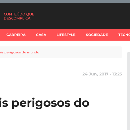
CARREIRA
CASA
LIFESTYLE
SOCIEDADE
TECN
ais perigosos do mundo
24 Jun, 2017 - 13:23
is perigosos do