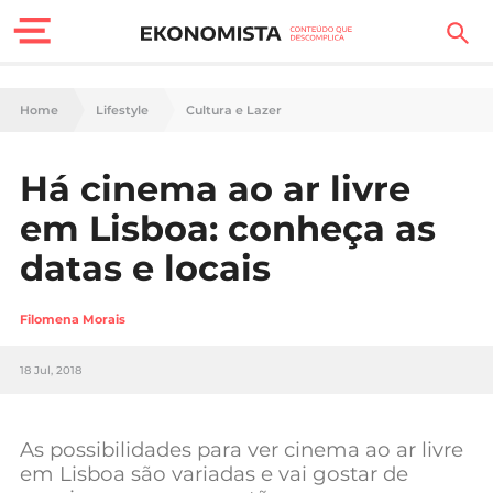
Finanças Pessoais
Home
Lifestyle
Cultura e Lazer
Motores
Há cinema ao ar livre
Carreira
em Lisboa: conheça as
Casa
datas e locais
Lifestyle
Filomena Morais
Sociedade
18 Jul, 2018
Tecnologia
As possibilidades para ver cinema ao ar livre
Negócios
em Lisboa são variadas e vai gostar de