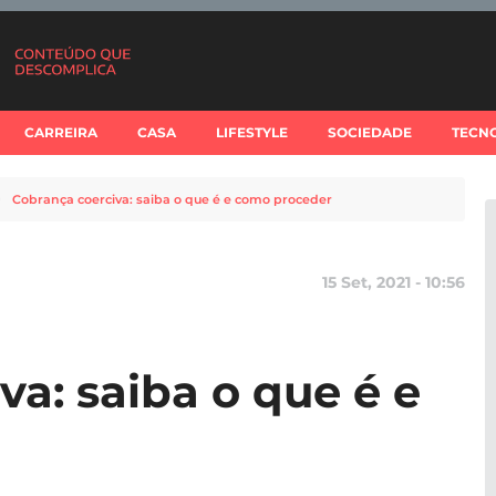
CARREIRA
CASA
LIFESTYLE
SOCIEDADE
TECN
Cobrança coerciva: saiba o que é e como proceder
15 Set, 2021 - 10:56
a: saiba o que é e