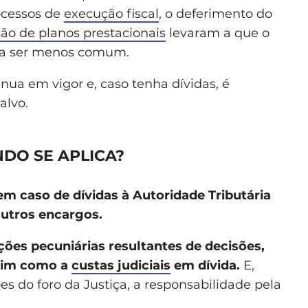
ocessos de
execução fiscal
, o deferimento do
ção de planos prestacionais
levaram a que o
 a ser menos comum.
nua em vigor e, caso tenha dívidas, é
alvo.
DO SE APLICA?
em caso de dívidas à Autoridade Tributária
 outros encargos.
ões pecuniárias resultantes de decisões,
ssim como a
custas judiciais
em dívida.
E,
s do foro da Justiça, a responsabilidade pela