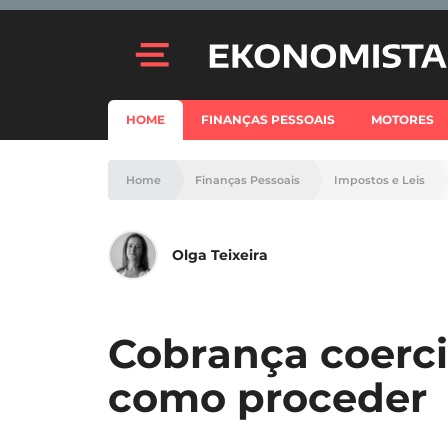
HOME
FINANÇAS PESSOAIS
MOTORES
Home
Finanças Pessoais
Impostos e Leis
Olga Teixeira
Cobrança coerciv
como proceder